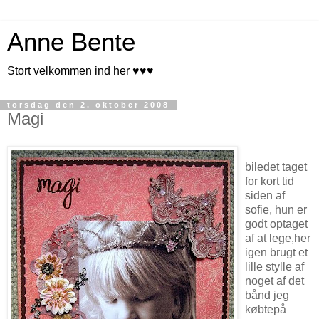
Anne Bente
Stort velkommen ind her ♥♥♥
torsdag den 2. oktober 2008
Magi
biledet taget
for kort tid
siden af
sofie, hun er
godt optaget
af at lege,her
igen brugt et
lille stylle af
noget af det
bånd jeg
købtepå